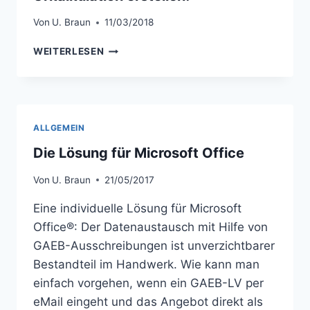
Von
U. Braun
11/03/2018
MIT
WEITERLESEN
GAEB-
ONLINE
2018
KÖNNEN
SIE
ALLGEMEIN
SCHNELL
UND
Die Lösung für Microsoft Office
EINFACH
EINE
Von
U. Braun
21/05/2017
URKALKULATION
Eine individuelle Lösung für Microsoft
ERSTELLEN!
Office®: Der Datenaustausch mit Hilfe von
GAEB-Ausschreibungen ist unverzichtbarer
Bestandteil im Handwerk. Wie kann man
einfach vorgehen, wenn ein GAEB-LV per
eMail eingeht und das Angebot direkt als