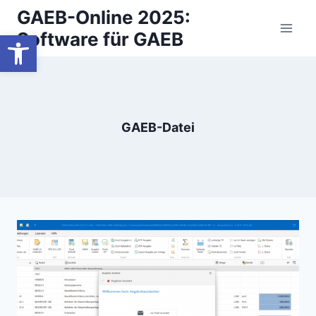
Zum
GAEB-Online 2025:
Inhalt
Werkzeugleiste öffnen
Software für GAEB
springen
GAEB-Datei