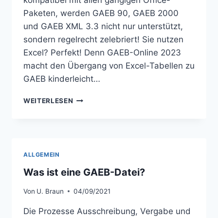
kompatibel mit allen gängigen Office-
Paketen, werden GAEB 90, GAEB 2000
und GAEB XML 3.3 nicht nur unterstützt,
sondern regelrecht zelebriert! Sie nutzen
Excel? Perfekt! Denn GAEB-Online 2023
macht den Übergang von Excel-Tabellen zu
GAEB kinderleicht…
GAEB-
WEITERLESEN
ONLINE
2023:
REVOLUTIONIEREN
SIE
IHRE
ALLGEMEIN
ANGEBOTSKALKULATION
IN
Was ist eine GAEB-Datei?
DER
OFFICE-
Von
U. Braun
04/09/2021
WELT!
Die Prozesse Ausschreibung, Vergabe und