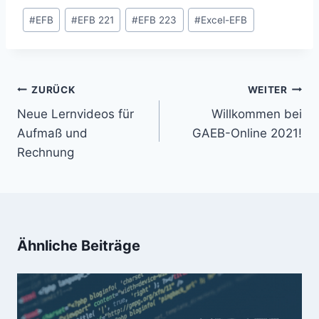
Schlagworte:
#
EFB
#
EFB 221
#
EFB 223
#
Excel-EFB
Beitragsnavigation
ZURÜCK
WEITER
Neue Lernvideos für
Willkommen bei
Aufmaß und
GAEB-Online 2021!
Rechnung
Ähnliche Beiträge