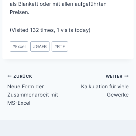
als Blankett oder mit allen aufgeführten
Preisen.
(Visited 132 times, 1 visits today)
Schlagworte:
#
Excel
#
GAEB
#
RTF
Beitragsnavigation
ZURÜCK
WEITER
Neue Form der
Kalkulation für viele
Zusammenarbeit mit
Gewerke
MS-Excel