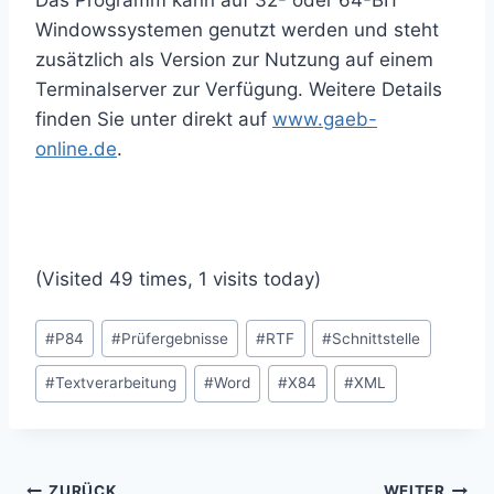
Windowssystemen genutzt werden und steht
zusätzlich als Version zur Nutzung auf einem
Terminalserver zur Verfügung. Weitere Details
finden Sie unter direkt auf
www.gaeb-
online.de
.
(Visited 49 times, 1 visits today)
Schlagworte:
#
P84
#
Prüfergebnisse
#
RTF
#
Schnittstelle
#
Textverarbeitung
#
Word
#
X84
#
XML
Beitragsnavigation
ZURÜCK
WEITER