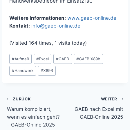
Handwerksbetrieben im Einsatz ist.
Weitere Informationen:
www.gaeb-online.de
Kontakt:
info@gaeb-online.de
(Visited 164 times, 1 visits today)
Schlagworte:
#
Aufmaß
#
Excel
#
GAEB
#
GAEB X89b
#
Handwerk
#
X89B
Beitragsnavigation
ZURÜCK
WEITER
Warum kompliziert,
GAEB nach Excel mit
wenn es einfach geht?
GAEB‑Online 2025
– GAEB-Online 2025