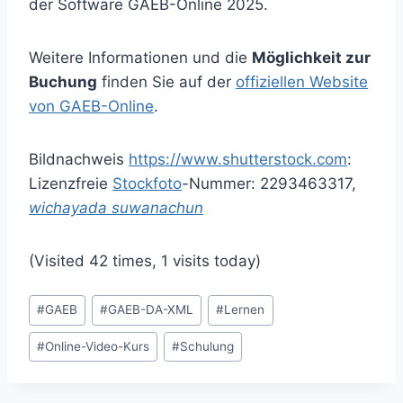
der Software GAEB-Online 2025.
Weitere Informationen und die
Möglichkeit zur
Buchung
finden Sie auf der
offiziellen Website
von GAEB-Online
.
Bildnachweis
https://www.shutterstock.com
:
Lizenzfreie
Stockfoto
-Nummer: 2293463317,
wichayada suwanachun
(Visited 42 times, 1 visits today)
Schlagworte:
#
GAEB
#
GAEB-DA-XML
#
Lernen
#
Online-Video-Kurs
#
Schulung