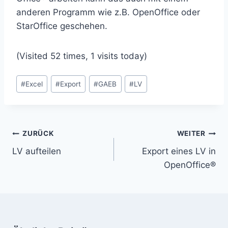
anderen Programm wie z.B. OpenOffice oder
StarOffice geschehen.
(Visited 52 times, 1 visits today)
Schlagworte:
#
Excel
#
Export
#
GAEB
#
LV
Beitragsnavigation
ZURÜCK
WEITER
LV aufteilen
Export eines LV in
OpenOffice®