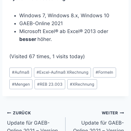
Windows 7, Windows 8.x, Windows 10
GAEB-Online 2021
Microsoft Excel® ab Excel® 2013 oder
besser
höher.
(Visited 67 times, 1 visits today)
Schlagworte:
#
Aufmaß
#
Excel-Aufmaß XRechnung
#
Formeln
#
Mengen
#
REB 23.003
#
XRechnung
Beitragsnavigation
ZURÜCK
WEITER
Update für GAEB-
Update für GAEB-
Online 2021 – Version
Online 2021 – Version