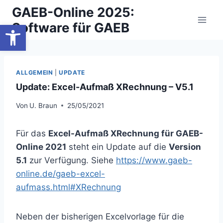
Zum
GAEB-Online 2025:
Inhalt
Werkzeugleiste öffnen
Software für GAEB
springen
ALLGEMEIN
|
UPDATE
Update: Excel-Aufmaß XRechnung – V5.1
Von
U. Braun
25/05/2021
Für das
Excel-Aufmaß XRechnung für GAEB-
Online 2021
steht ein Update auf die
Version
5.1
zur Verfügung. Siehe
https://www.gaeb-
online.de/gaeb-excel-
aufmass.html#XRechnung
Neben der bisherigen Excelvorlage für die