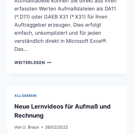
Aufmaßtabelle können Sie direkt aus Ihren
erfassten Werten Aufmaßdateien als DA11
(*.D11) oder GAEB X31 (*.X31) für Ihren
Auftraggeber erzeugen. Dies erfolgt
einfach, unkompliziert und für jeden
verständlich direkt in Microsoft Excel®.
Das…
IN
WEITERLESEN
WELCHEN
FORMATEN
KÖNNEN
DIE
AUFMASSE U
ALLGEMEIN
ND M
ENGEN E
Neue Lernvideos für Aufmaß und
XPORTIERT W
Rechnung
ERDEN?
Von
U. Braun
26/02/2022