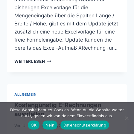
bisherigen Excelvorlage für die
Mengeneingabe über die Spalten Länge /
Breite / Höhe, gibt es mit dem Update jetzt
zusätzlich eine neue Excelvorlage für eine
freie Formeleingabe. Update Kunden die
bereits das Excel-Aufmaß XRechnung für…
UPDATE:
WEITERLESEN
EXCEL-
AUFMASS X
RECHNUNG –
V
5.1
ALLGEMEIN
Kostengünstig E-Rechnungen
Diese Website benutzt Cookies. Wenn du die Website weiter
ausstellen
nutzt, gehen wir von deinem Einverständnis aus.
OK
Nein
Datenschutzerklärung
Von
U. Braun
20/03/2021