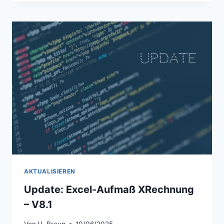
ZAHLUNGSAUSFÄLLE
–
XRECHNUNG
JETZT
MIT
GAEB
X89B
ERSTELLEN
AKTUALISIEREN
Update: Excel-Aufmaß XRechnung
– V8.1
Von
U. Braun
10/06/2025