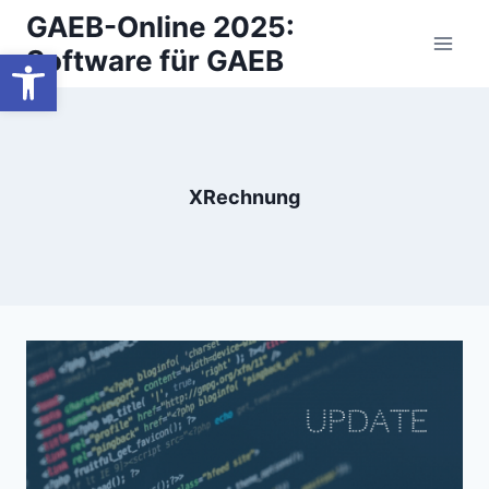
Zum
GAEB-Online 2025:
Inhalt
Werkzeugleiste öffnen
Software für GAEB
springen
XRechnung