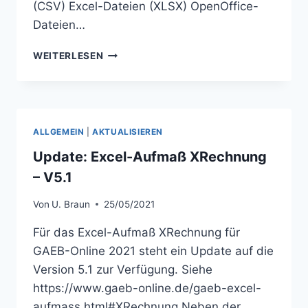
(CSV) Excel-Dateien (XLSX) OpenOffice-
Dateien…
UPDATE:
WEITERLESEN
EXCEL-
AUFMASS X
RECHNUNG –
V
5.2
ALLGEMEIN
|
AKTUALISIEREN
Update: Excel-Aufmaß XRechnung
– V5.1
Von
U. Braun
25/05/2021
Für das Excel-Aufmaß XRechnung für
GAEB-Online 2021 steht ein Update auf die
Version 5.1 zur Verfügung. Siehe
https://www.gaeb-online.de/gaeb-excel-
aufmass.html#XRechnung Neben der