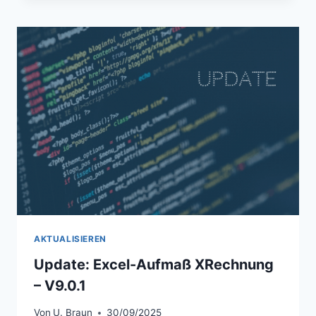
RECHNUNG –
V
9.0.2
AKTUALISIEREN
Update: Excel-Aufmaß XRechnung
– V9.0.1
Von
U. Braun
30/09/2025