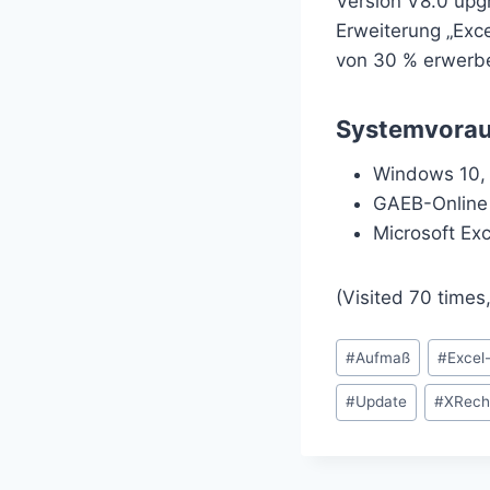
Version V8.0 upg
Erweiterung „Ex
von 30 % erwerb
Systemvora
Windows 10,
GAEB-Online
Microsoft Ex
(Visited 70 times,
Schlagworte:
#
Aufmaß
#
Excel
#
Update
#
XRech