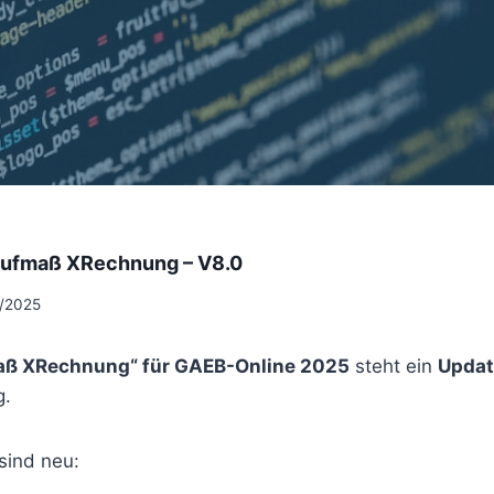
Aufmaß XRechnung – V8.0
/2025
aß XRechnung“ für GAEB-Online 2025
steht ein
Updat
g.
 sind neu: