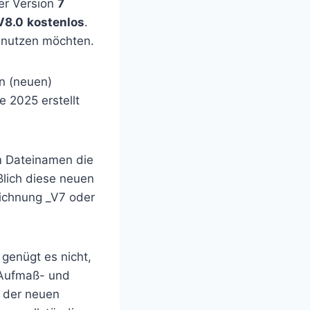
er Version
7
V8.0
kostenlos
.
e nutzen möchten.
en (neuen)
 2025 erstellt
im Dateinamen die
ßlich diese neuen
eichnung _V7 oder
genügt es nicht,
e Aufmaß- und
t der neuen