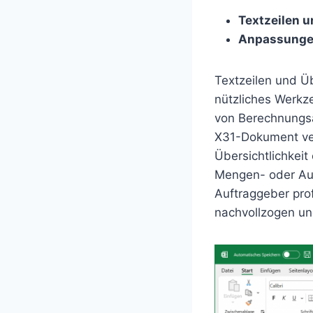
Textzeilen u
Anpassunge
Textzeilen und Üb
nützliches Werkz
von Berechnungsa
X31-Dokument ver
Übersichtlichkei
Mengen- oder Auf
Auftraggeber prof
nachvollzogen un