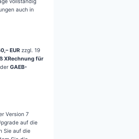
age vollständig
ungen auch in
60,– EUR
zzgl. 19
ß XRechnung für
der
GAEB-
er Version 7
Upgrade auf die
n Sie auf die