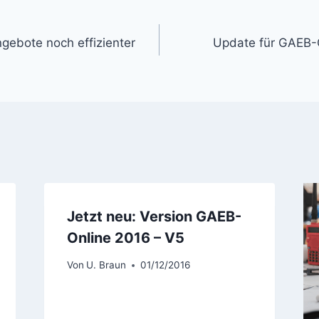
on
ebote noch effizienter
Update für GAEB-O
Jetzt neu: Version GAEB-
Online 2016 – V5
Von
U. Braun
01/12/2016