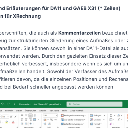
nd Erläuterungen für DA11 und GAEB X31 (* Zeilen)
n für XRechnung
erschriften, die auch als
Kommentarzeilen
bezeichnet
eug zur strukturierten Gliederung eines Aufmaßes oder 
nsätzen. Sie können sowohl in einer DA11-Datei als a
wendet werden. Durch den gezielten Einsatz dieser Zei
t erheblich verbessert, insbesondere wenn es sich um u
maßzeilen handelt. Sowohl der Verfasser des Aufmaße
itieren davon, da die einzelnen Positionen und Rechensc
d bei Bedarf schneller angepasst werden können