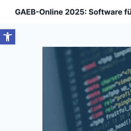
Zum
GAEB-Online 2025: Software f
Inhalt
springen
Werkzeugleiste öffnen