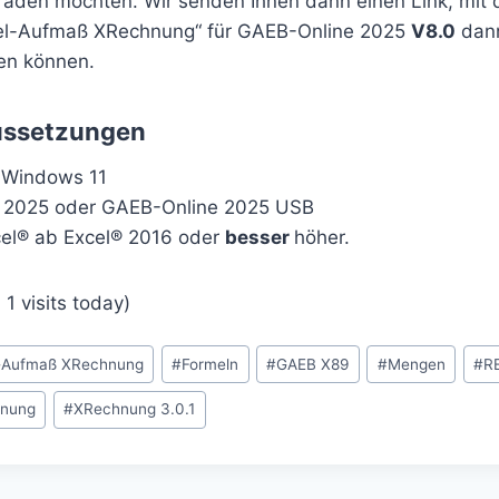
raden möchten. Wir senden Ihnen dann einen Link, mit 
cel-Aufmaß XRechnung“ für GAEB-Online 2025
V8.0
dann
en können.
ussetzungen
 Windows 11
 2025 oder GAEB-Online 2025 USB
cel® ab Excel® 2016 oder
besser
höher.
 1 visits today)
-Aufmaß XRechnung
#
Formeln
#
GAEB X89
#
Mengen
#
R
nung
#
XRechnung 3.0.1