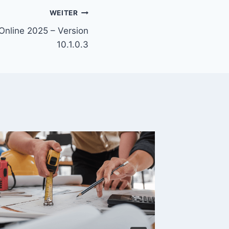
WEITER
nline 2025 – Version
10.1.0.3
Update:
GAEB-O
Von
U. Bra