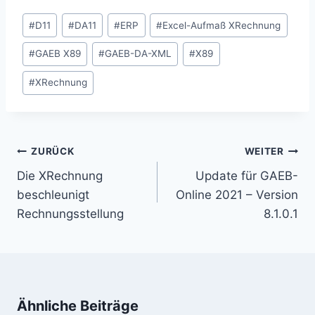
Schlagworte:
#
D11
#
DA11
#
ERP
#
Excel-Aufmaß XRechnung
#
GAEB X89
#
GAEB-DA-XML
#
X89
#
XRechnung
Beitragsnavigation
ZURÜCK
WEITER
Die XRechnung
Update für GAEB-
beschleunigt
Online 2021 – Version
Rechnungsstellung
8.1.0.1
Ähnliche Beiträge