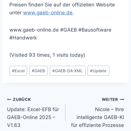
Preisen finden Sie auf der offiziellen Website
unter
www.gaeb-online.de
.
www.gaeb-online.de #GAEB #Bausoftware
#Handwerk
(Visited 93 times, 1 visits today)
Schlagworte:
#
Excel
#
GAEB
#
GAEB-DA-XML
#
Update
Beitragsnavigation
ZURÜCK
WEITER
Update: Excel-EFB für
Nicole – Ihre
GAEB-Online 2025 –
intelligente GAEB-KI
V1.63
für effiziente Prozesse