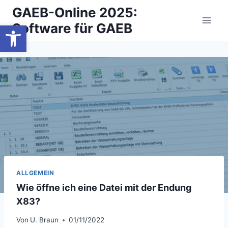
Zum
GAEB-Online 2025:
Inhalt
Werkzeugleiste öffnen
Software für GAEB
springen
ALLGEMEIN
Wie öffne ich eine Datei mit der Endung
X83?
Von
U. Braun
01/11/2022